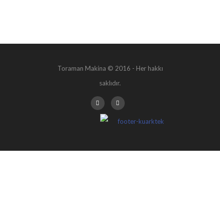
BANTLI KONVEYÖRLER
Ürün & Hizmetler
Ürün & Hizmetler
Toraman Makina © 2016 - Her hakkı
saklıdır.