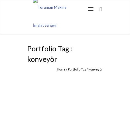
Portfolio Tag :
konveyör
Home
/ Portfolio Tag /
konveyör
HELEZON KONVEYÖRLER
BESLEYICILER
Ürün & Hizmetler