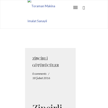
ZINCIRLI
GÖTÜRÜCÜLER
0 comments
/
18 Şubat 2016
Zincirli