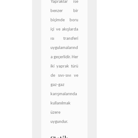
Yapraklar ise
benzer bir
biçimde boru
içi ve akışlarda
ısı transferi
uygulamalarınd
a geçerlidir. Her
iki yaprak türü
de sıvı-sıvı ve
gaz-gaz
karışmalarında
kullanılmak
üzere
uygundur.