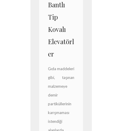
Bantlı
Tip
Kovalı
Elevatörl
er
Gıda maddeleri
gibi, taşınan
malzemeye
demir
partiküllerinin
karışmaması
istendiği
alanlarda