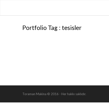
Portfolio Tag : tesisler
TESISLER
Ürün & Hizmetler
Toraman Makina © 2016 - Her hakkı saklıdır.